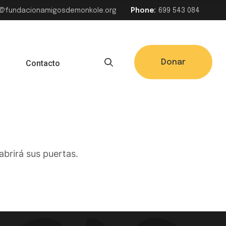
@fundacionamigosdemonkole.org
Phone:
699 543 084
ectos por
Donar
s
Contacto
brirá sus puertas.