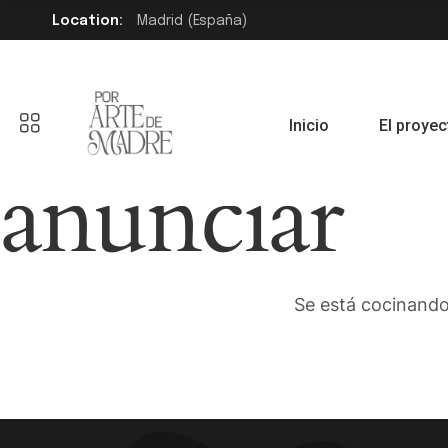
Location:
Madrid (España)
Tenemos gr
Inicio
El proyec
anunciar
Se está cocinando