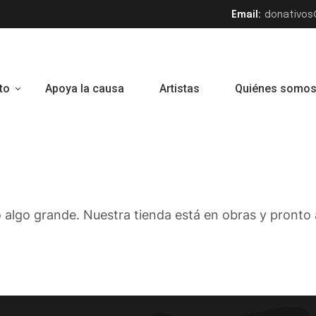
Email:
donativos
andes proy
to
Apoya la causa
Artistas
Quiénes somo
 algo grande. Nuestra tienda está en obras y pronto a